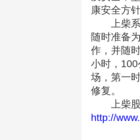
康安全方
上柴系列
随时准备
作，并随
小时，10
场，第一时
修复。
上柴股份
http://www