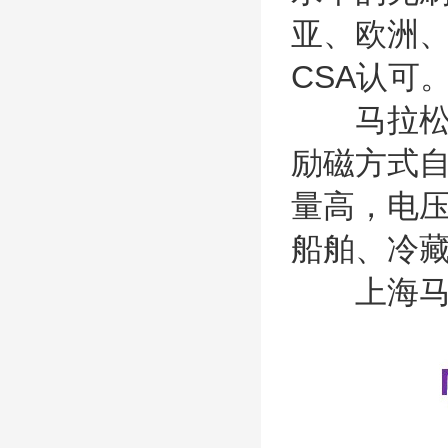
亚、欧洲、
CSA认可
马拉松发
励磁方式
量高，电
船舶、冷
上海马拉