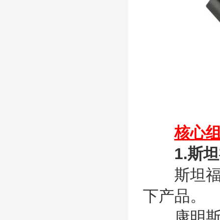
核心
1.斯
斯坦福发
下产品。
康明斯发