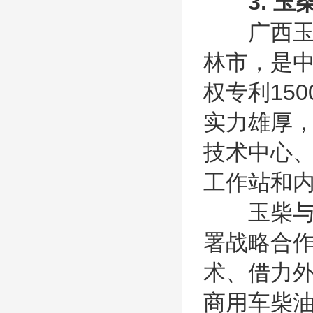
3. 
广西玉柴
林市，是
权专利15
实力雄厚
技术中心
工作站和
玉柴与博
署战略合
术、借力
商用车柴油