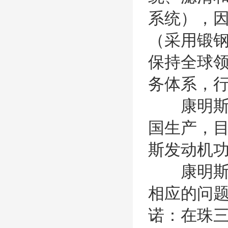
系统），
（采用锻
保持全球
务体系，
康明斯发
国生产，目
斯发动机功率
康明斯系
相应的问
诺：在珠三