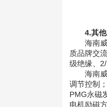
4.其
海南威特
质品牌交
级绝缘、2/
海南威特
调节控制；
PMG永磁
电机励磁