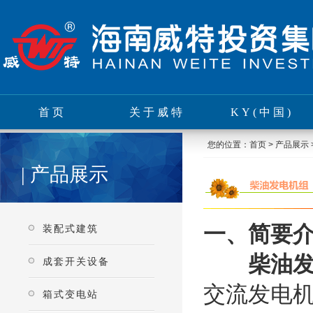
首页
关于威特
KY(中国)
您的位置：
首页
>
产品展示
| 产品展示
一、简要
装配式建筑
柴油
成套开关设备
交流发电
箱式变电站