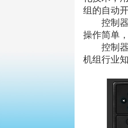
组的自动开
控制器采
操作简单
控制器
机组行业