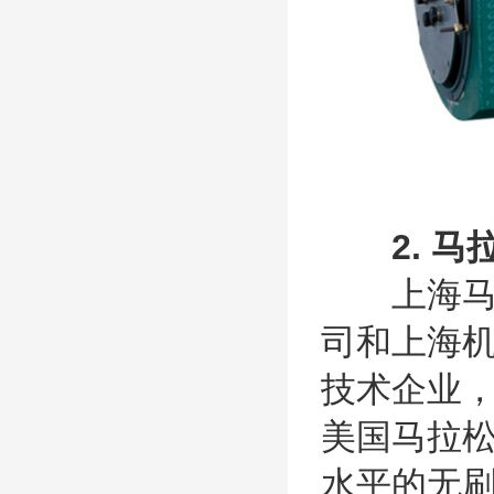
2. 
上海马拉
司和上海
技术企业
美国马拉
水平的无