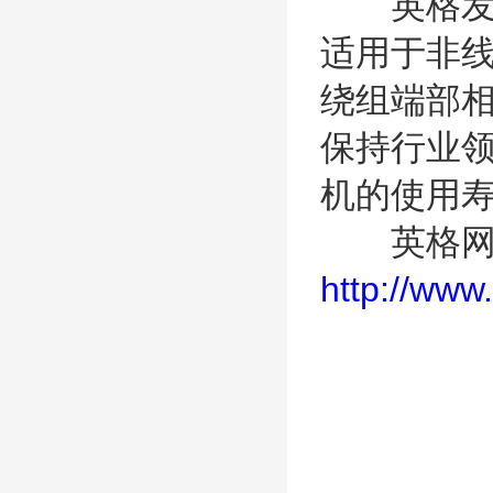
英格发电
适用于非
绕组端部
保持行业
机的使用
英格网
http://ww