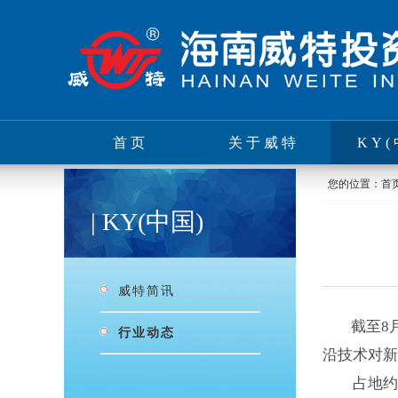
首页
关于威特
KY(
您的位置：
首
| KY(中国)
威特简讯
截至
8
行业动态
沿技术对新
占地