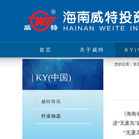
首页
关于威特
KY(
您的位置：
首
| KY(中国)
威特简讯
《海南
行业动态
进“无废岛
“无废岛”