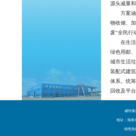
源头减量和
方案涵盖
物收储、加
废”全民行
在生活领
绿色用邮、
城市生活垃
装配式建筑
体系。统筹
回收及平台
威特
地址：海南省海
销售热线：