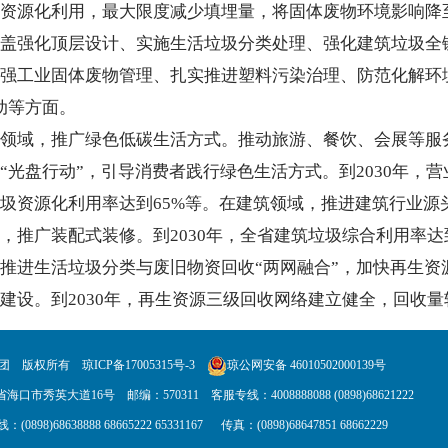
资源化利用，最大限度减少填埋量，将固体废物环境影响降
强化顶层设计、实施生活垃圾分类处理、强化建筑垃圾全链
强工业固体废物管理、扎实推进塑料污染治理、防范化解环
动等方面。
域，推广绿色低碳生活方式。推动旅游、餐饮、会展等服务
“光盘行动”，引导消费者践行绿色生活方式。到2030年，
圾资源化利用率达到65%等。在建筑领域，推进建筑行业源
，推广装配式装修。到2030年，全省建筑垃圾综合利用率达
推进生活垃圾分类与废旧物资回收“两网融合”，加快再生
建设。到2030年，再生资源三级回收网络建立健全，回收量较2
集团 版权所有
琼ICP备17005315号-3
琼公网安备 46010502000139号
口市秀英大道16号 邮编：570311 客服专线：4008888088 (0898)68621222
(0898)68638888 68665222 65331167 传真：(0898)68647851 68662229