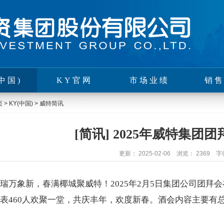
中国)
KY官网
市场业绩
销
页
>
KY(中国)
>
威特简讯
[简讯] 2025年威特集团
更新： 2025-02-06 浏览： 2369 
万象新，春满椰城聚威特！
2025
年
2
月
5
日集团公司团拜会
表
460
人欢聚一堂，共庆丰年，欢度新春。酒会内容主要有