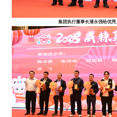
集团执行董事长潘永强给优秀