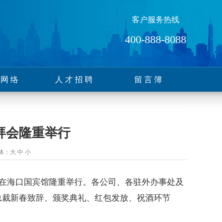
客户服务热线
400-888-8088
售网络
人才招聘
留言簿
团拜会隆重举行
字体：
大
中
小
在海口国宾馆隆重举行。各公司、各驻外办事处及
总裁新春致辞、颁奖典礼、红包发放、祝酒环节