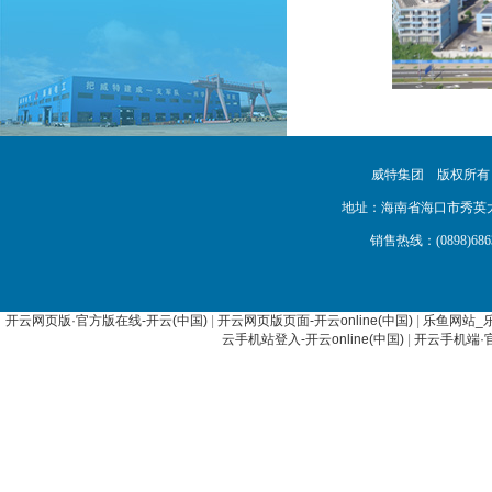
威特集团 版权所
地址：海南省海口市秀英大道16号
销售热线：(0898)68638
开云网页版·官方版在线-开云(中国)
|
开云网页版页面-开云online(中国)
|
乐鱼网站_乐
云手机站登入-开云online(中国)
|
开云手机端·官