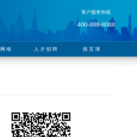
客户服务热线
400-888-8088
售网络
人才招聘
留言簿