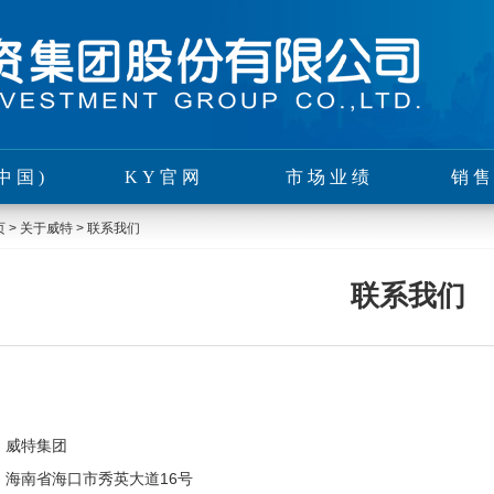
中国)
KY官网
市场业绩
销
页
>
关于威特
>
联系我们
联系我们
威特集团
海南省海口市秀英大道16号